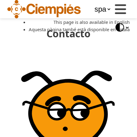
Business
Services
This page is also available in English
Libros
Aquesta pàgina també està disponible en Català
del
Contacto
Ciempiés
Blog
Store