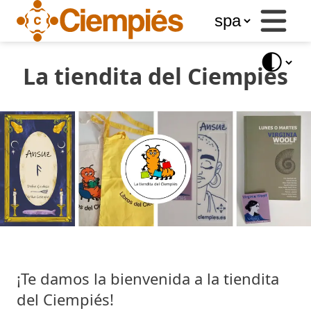
Business
Services
Libros
del
La tiendita del Ciempiés
Ciempiés
Blog
Store
¡Te damos la bienvenida a la tiendita
del Ciempiés!