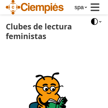
Business
Services
Libros
del
Clubes de lectura
Ciempiés
feministas
Blog
Store