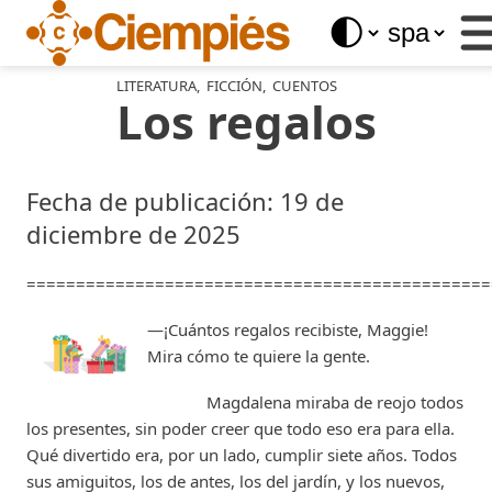
Business
Services
Libros
LITERATURA
,
FICCIÓN
,
CUENTOS
Los regalos
del
Ciempiés
Blog
Fecha de publicación: 19 de
diciembre de 2025
Store
===============================================
—¡Cuántos regalos recibiste, Maggie!
Mira cómo te quiere la gente.
Magdalena miraba de reojo todos
los presentes, sin poder creer que todo eso era para ella.
Qué divertido era, por un lado, cumplir siete años. Todos
sus amiguitos, los de antes, los del jardín, y los nuevos,