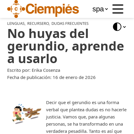
Business
Services
Libros
LENGUAS
,
RECURSERO
,
DUDAS FRECUENTES
No huyas del
del
Ciempiés
gerundio, aprende
Blog
a usarlo
Store
Escrito por: Erika Cosenza
Fecha de publicación: 16 de enero de 2026
Decir que el gerundio es una forma
verbal que plantea dudas es no hacerle
justicia. Vamos que, para algunas
personas, se ha transformado en una
verdadera pesadilla. Tanto es así que