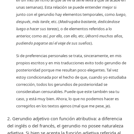
en un mes
(el ritmo al que se ve la serie lleva a que se acabe en
unas semanas). Esta relación se puede entender mejor si
junto con el gerundio hay elementos temporales, como
luego
,
después
,
más tarde
, etc. (
Madrugaba bastante, dedicándose
luego a hacer sus tareas
), o de elementos referidos a lo
anterior, como
así
,
por ello, con ello,
etc. (
Ahorró muchos años,
pudiendo pagarse así el viaje de sus sueños
).
Si de preferencias personales se trata, sinceramente, en mis
propios escritos y en mis traducciones evito todo gerundio de
posterioridad porque me resultan poco elegantes. Tal vez
estoy condicionada por el hecho de que, cuando yo estudiaba
corrección, todos los gerundios de posterioridad se
consideraban censurables. Puede que este también sea tu
caso, y está muy bien. Ahora, lo que no podemos hacer es
corregirlos en los textos ajenos (mal que me pese, je).
2. Gerundio adjetivo con función atributiva: a diferencia
del inglés o del francés, el gerundio no posee naturaleza
adjetiva. Si bien se acepta la función adjetiva referida al